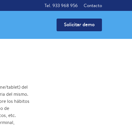
Tel. 933 968 956
Contacto
Solicitar demo
ne/tablet) del
ria del mismo.
bre los hábitos
po de
cos, etc.
rminal,