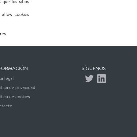
-que-los-sitios-
r-allow-cookies
=es
FORMACIÓN
SÍGUENOS
a legal
ítica de privacidad
ítica de cookies
ntacto