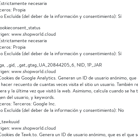
 Estrictamente necesaria
ceros: Propia
o Excluída (del deber de la información y consentimiento): Sí
ookieconsent_status
rigen: www.shopworld.cloud
 Estrictamente necesaria
ceros: Propia
o Excluída (del deber de la información y consentimiento): Sí
ga, _gid, _gat_gtag_UA_20844205_6, NID, 1P_JAR
rigen: www.shopworld.cloud
 Cookies de Google Analytics. Generan un ID de usuario anónimo, que 
a hacer recuento de cuantas veces visita el sitio un usuario. También 
mera y la última vez que visitó la web. Asimismo, calcula cuando se ha
gen del usuario, y keywords.
ceros: Terceros: Google Inc.
o Excluída (del deber de la información y consentimiento): No
_tawkuuid
rigen: www.shopworld.cloud
Cookies de Tawk.to. Genera un ID de usuario anónimo, que es el que se 