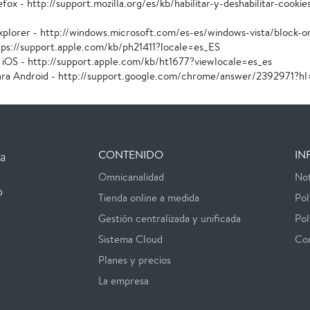
efox - http://support.mozilla.org/es/kb/habilitar-y-deshabilitar-cookies
xplorer - http://windows.microsoft.com/es-es/windows-vista/block-o
ttps://support.apple.com/kb/ph21411?locale=es_ES
a iOS - http://support.apple.com/kb/ht1677?viewlocale=es_es
ra Android - http://support.google.com/chrome/answer/2392971?hl
CONTENIDO
IN
a
Omnicanalidad
Not
o
Tienda online a medida
Pol
Gestión centralizada y unificada
Pol
Sistema Cloud
Co
Planes y precios
La empresa