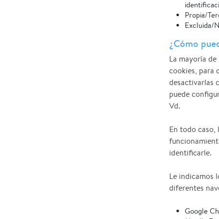
identificac
Propia/Ter
Excluida/N
¿Cómo puedo
La mayoría de
cookies, para 
desactivarlas 
puede configur
Vd.
En todo caso, 
funcionamiento
identificarle.
Le indicamos l
diferentes na
Google Ch