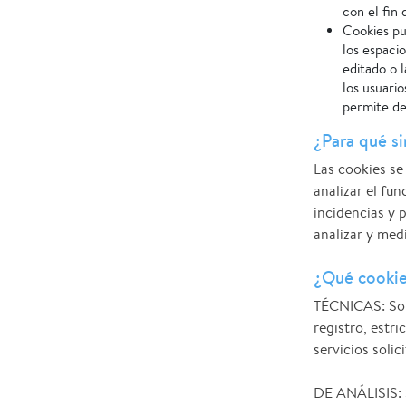
con el fin
Cookies pub
los espaci
editado o 
los usuari
permite de
¿Para qué si
Las cookies se
analizar el fu
incidencias y 
analizar y medi
¿Qué cookie
TÉCNICAS: Son 
registro, estri
servicios solic
DE ANÁLISIS: S