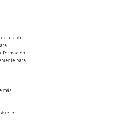
 no acepte
para
información,
eniente para
e
te más
obre los