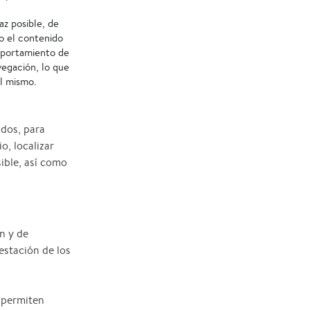
az posible, de
mo el contenido
omportamiento de
vegación, lo que
el mismo.
ados, para
o, localizar
ible, así como
n y de
restación de los
 permiten